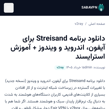
SABAVPN
صفحه اصلی
/
v2ray
دانلود برنامه Streisand برای
آیفون، اندروید و ویندوز + آموزش
استرایسند
نویسنده: admin
۱ خرداد ۱۴۰۵
v2ray
دانلود برنامه Streisand برای آیفون، اندروید و ویندوز (نسخه جدید)
با تغییرات گسترده در زیرساخت شبکه اینترنت و از کار افتادن
بسیاری از کلاینت‌های قدیمی، کاربران دستگاه‌های هوشمند به شدت
به دنبال یک نرم‌افزار پایدار، سبک و هوشمند هستند. اگر شما هم با
برنامه‌هایی مثل v2box یا Fair VPN دچار مشکل قطعی و افت