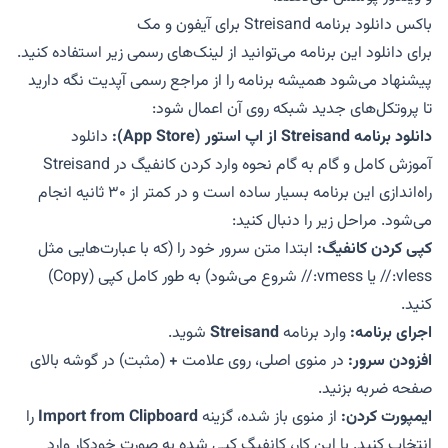
باکس دانلود برنامه Streisand برای آیفون و مک
برای دانلود این برنامه می‌توانید از لینک‌های رسمی زیر استفاده کنید.
پیشنهاد می‌شود همیشه برنامه را از مراجع رسمی آپدیت نگه دارید
تا پروتکل‌های جدید شبکه روی آن اعمال شود:
دانلود برنامه Streisand از اپ استور (App Store):
دانلود
آموزش کامل و گام به گام نحوه وارد کردن کانفیگ در Streisand
راه‌اندازی این برنامه بسیار ساده است و در کمتر از ۳۰ ثانیه انجام
می‌شود. مراحل زیر را دنبال کنید:
کپی کردن کانفیگ:
ابتدا متن سرور خود را (که با عبارت‌هایی مثل
vless:// یا vmess:// شروع می‌شود) به طور کامل کپی (Copy)
کنید.
اجرای برنامه:
وارد برنامه
Streisand
شوید.
افزودن سرور:
در منوی اصلی، روی علامت
+
(مثبت) در گوشه بالای
صفحه ضربه بزنید.
ایمپورت کردن:
از منوی باز شده، گزینه
Import from Clipboard
را
انتخاب کنید. با این کار، کانفیگ کپی شده به صورت خودکار وارد