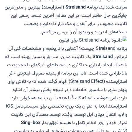
سرعت شده‌اید،
برنامه Streisand (استرایسند)
بهترین و مدرن‌ترین
جایگزین حال حاضر است. در این مقاله، آخرین نسخه رسمی این
کلاینت محبوب را برای آیفون و مک قرار داده‌ایم و وضعیت
نسخه‌های اندروید و ویندوز آن را بررسی می‌کنیم.
برنامه Streisand چیست؟ آشنایی با تاریخچه و مشخصات فنی آن
نرم‌افزار
Streisand
یک کلاینت مدرن، متن‌باز و بسیار بهینه است که
با هدف ایجاد پایداری حداکثری در محیط‌های شبکه‌ای با محدودیت
بالا طراحی شده است. نام این برنامه از پدیده معروف اینترنتی «اثر
استرایسند» (Streisand Effect) الهام گرفته شده که به تلاش برای
پنهان‌سازی یا سانسور اطلاعات و در نتیجه پخش بیشتر آن اشاره
دارد؛ نامی هوشمندانه که کاملاً با هدف این برنامه همخوانی دارد.
استرایسند ابتدا به عنوان یک پروژه تخصصی برای سیستم‌عامل iOS
و لایه انتقال دیتای اپل توسعه یافت. توسعه‌دهندگان این کلاینت
تمرکز خود را روی ادغام کامل با هسته فوق‌پایدار
Sing-box
گذاشتند. به دلیل همین معماری پیشرفته، استرایسند توانست