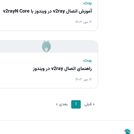
v2ray
آموزش اتصال v2ray در ویندوز با v2rayN Core
۱۲ مهر ۱۴۰۳
v2ray
راهنمای اتصال v2ray در ویندوز
۱۲ مهر ۱۴۰۳
« قبلی
1
بعدی »